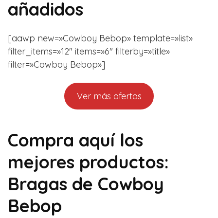
añadidos
[aawp new=»Cowboy Bebop» template=»list»
filter_items=»12″ items=»6″ filterby=»title»
filter=»Cowboy Bebop»]
Ver más ofertas
Compra aquí los
mejores productos:
Bragas de Cowboy
Bebop