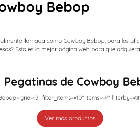
Cowboy Bebop
igualmente llamada como Cowboy Bebop, para los afic
esas? Esta es la mejor página web para que adquiera
n
Pegatinas de Cowboy Be
op» grid=»3″ filter_items=»10″ items=»9″ filterby=»ti
Ver más productos