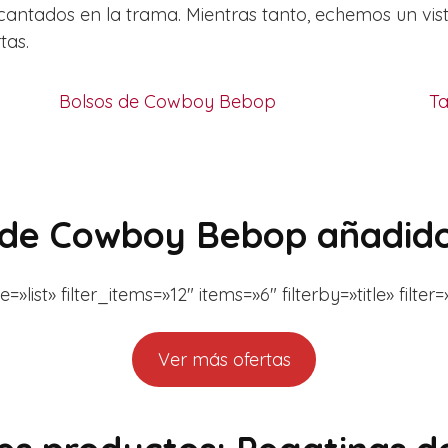
ntados en la trama. Mientras tanto, echemos un vist
tas.
Bolsos de Cowboy Bebop
T
 de Cowboy Bebop añadid
st» filter_items=»12″ items=»6″ filterby=»title» filt
Ver más ofertas