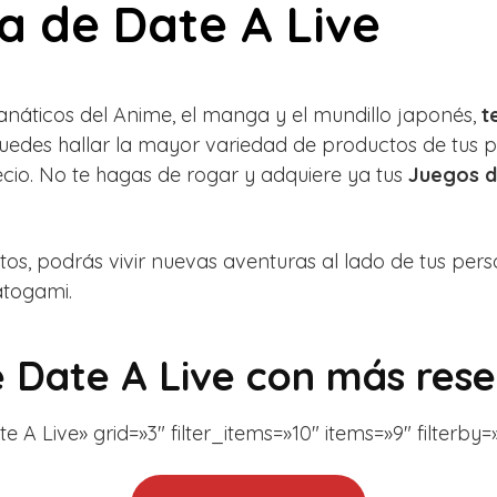
 de Date A Live
 fanáticos del Anime, el manga y el mundillo japonés,
t
uedes hallar la mayor variedad de productos de tus 
recio. No te hagas de rogar y adquiere ya tus
Juegos d
os, podrás vivir nuevas aventuras al lado de tus per
atogami.
 Date A Live con más res
Live» grid=»3″ filter_items=»10″ items=»9″ filterby=»ti