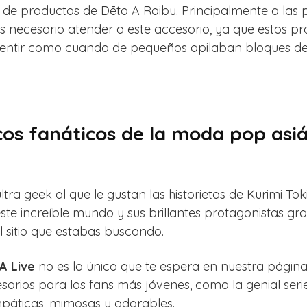
e productos de Dēto A Raibu. Principalmente a las p
es necesario atender a este accesorio, ya que estos p
s sentir como cuando de pequeños apilaban bloques d
os fanáticos de la moda pop asiá
ultra geek al que le gustan las historietas de Kurimi To
te increíble mundo y sus brillantes protagonistas gra
l sitio que estabas buscando.
A Live
no es lo único que te espera en nuestra pági
orios para los fans más jóvenes, como la genial serie
impáticas, mimosas y adorables.