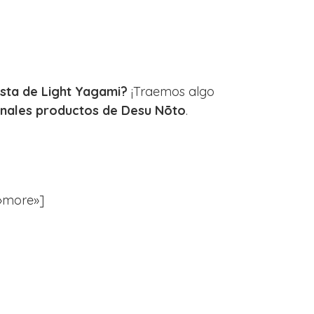
asta de Light Yagami?
¡Traemos algo
inales productos de Desu Nōto
.
=»more»]