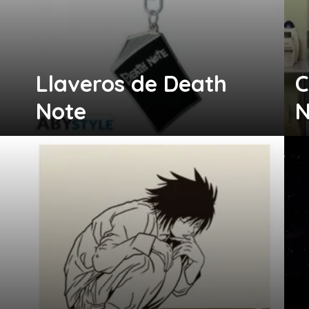
Llaveros de Death
C
Note
N