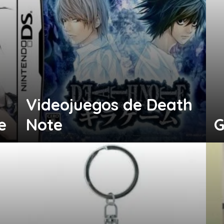
Videojuegos de Death
e
Note
G