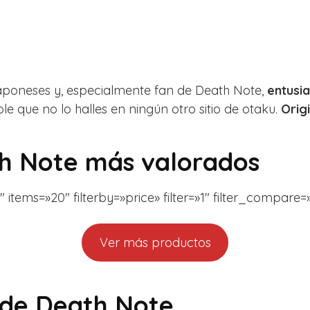
japoneses y, especialmente fan de Death Note,
entusi
e que no lo halles en ningún otro sitio de otaku.
Orig
h Note más valorados
 items=»20″ filterby=»price» filter=»1″ filter_compare
Ver más productos
 de Death Note