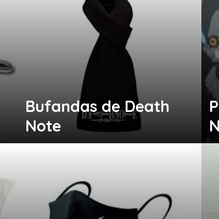
Bufandas de Death
P
Note
N