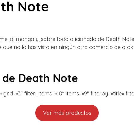
ath Note
ime, al manga y, sobre todo aficionado de Death Not
e que no lo has visto en ningún otro comercio de otak
 de Death Note
rid=»3″ filter_items=»10″ items=»9″ filterby=»title» fil
Ver más productos