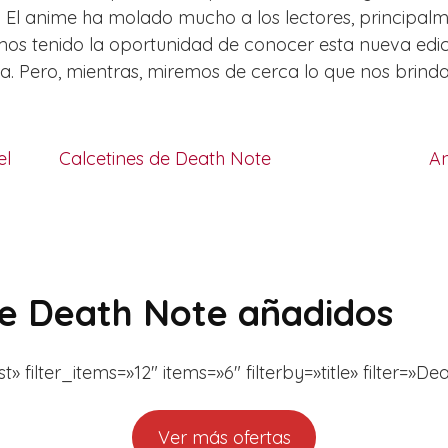
El anime ha molado mucho a los lectores, principalme
emos tenido la oportunidad de conocer esta nueva edi
a. Pero, mientras, miremos de cerca lo que nos brin
el
Calcetines de Death Note
An
de Death Note añadidos
filter_items=»12″ items=»6″ filterby=»title» filter=»De
Ver más ofertas