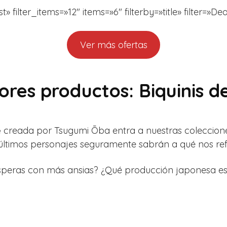
filter_items=»12″ items=»6″ filterby=»title» filter=»De
Ver más ofertas
res productos: Biquinis 
e
creada por Tsugumi Ōba entra a nuestras coleccion
s últimos personajes seguramente sabrán a qué nos ref
speras con más ansias? ¿Qué producción japonesa es 