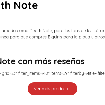
ath Note
 llamada como Death Note, para los fans de los cómics
línea para que compres Biquinis para la playa y otro
 Note con más reseñas
rid=»3″ filter_items=»10″ items=»9″ filterby=»title» fil
Ver más productos