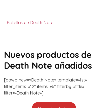
Botellas de Death Note
Nuevos productos de
Death Note añadidos
[aawp new=»Death Note» template=»list»
filter_items=»12″ items=»6″ filterby=»title»
filter=»Death Note»]