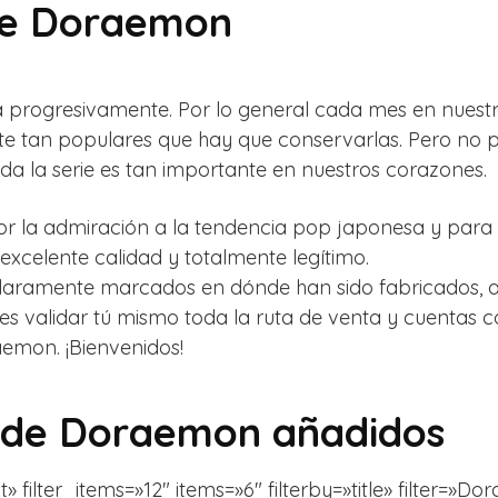
de Doraemon
ta progresivamente. Por lo general cada mes en nue
ente tan populares que hay que conservarlas. Pero no
a la serie es tan importante en nuestros corazones.
 la admiración a la tendencia pop japonesa y para to
excelente calidad y totalmente legítimo.
 claramente marcados en dónde han sido fabricados, 
es validar tú mismo toda la ruta de venta y cuentas co
aemon. ¡Bienvenidos!
 de Doraemon añadidos
ilter_items=»12″ items=»6″ filterby=»title» filter=»D