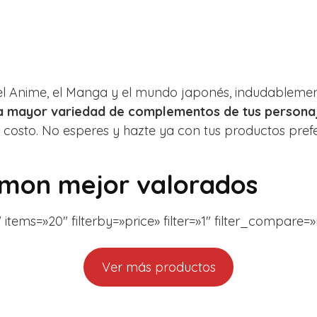
del Anime, el Manga y el mundo japonés, indudablemen
la mayor variedad de complementos de tus person
 costo. No esperes y hazte ya con tus productos pref
emon mejor valorados
tems=»20″ filterby=»price» filter=»1″ filter_compare=
Ver más productos