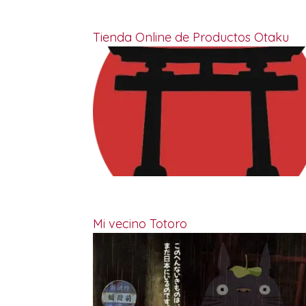
Tienda Online de Productos Otaku
Mi vecino Totoro