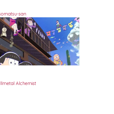
somatsu-san
llmetal Alchemist