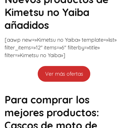
Kimetsu no Yaiba
añadidos
[aawp new=»Kimetsu no Yaiba» template=»list»
filter_items=»12″ items=»6″ filterby=»title»
filter=»Kimetsu no Yaiba»]
Ver más ofertas
Para comprar los
mejores productos:
Cascos de moto de