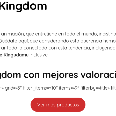
 Kingdom
 animación, que entretiene en todo el mundo, indisti
uédate aquí, que considerando esta querencia hemos 
r todo lo conectado con esta tendencia, incluyendo
de Kingudamu
inclusive.
ngdom con mejores valorac
grid=»3″ filter_items=»10″ items=»9″ filterby=»title» f
Ver más productos