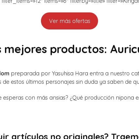
ter_items=»12″ items=»6″ filterby=»title» filter=»King
Ver más ofertas
 mejores productos: Auri
gdom
preparada por Yasuhisa Hara entra a nuestro ca
ns de estos últimos personajes sin duda ya saben de 
esperas con más ansias? ¿Qué producción nipona es l
r artículos no originales? Traemo