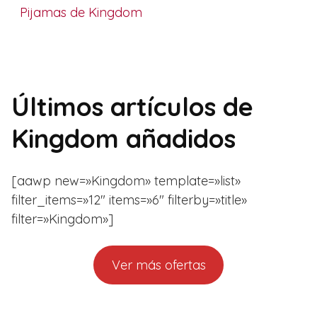
Pijamas de Kingdom
Últimos artículos de
Kingdom añadidos
[aawp new=»Kingdom» template=»list»
filter_items=»12″ items=»6″ filterby=»title»
filter=»Kingdom»]
Ver más ofertas