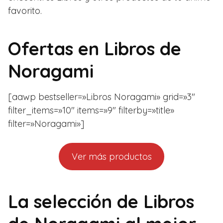
favorito.
Ofertas en
Libros de
Noragami
[aawp bestseller=»Libros Noragami» grid=»3″
filter_items=»10″ items=»9″ filterby=»title»
filter=»Noragami»]
Ver más productos
La selección de Libros