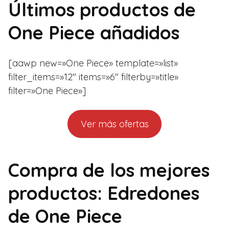
Últimos productos de
One Piece añadidos
[aawp new=»One Piece» template=»list»
filter_items=»12″ items=»6″ filterby=»title»
filter=»One Piece»]
Ver más ofertas
Compra de los mejores
productos: Edredones
de One Piece