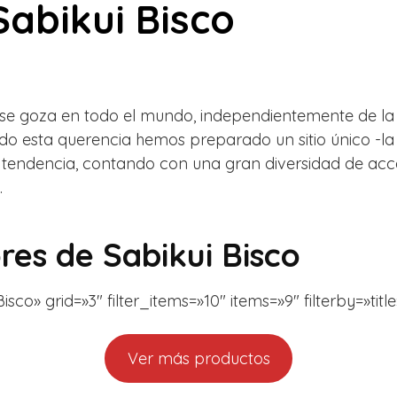
abikui Bisco
 se goza en todo el mundo, independientemente de la 
ando esta querencia hemos preparado un sitio único -
 tendencia, contando con una gran diversidad de acc
.
es de Sabikui Bisco
o» grid=»3″ filter_items=»10″ items=»9″ filterby=»title»
Ver más productos