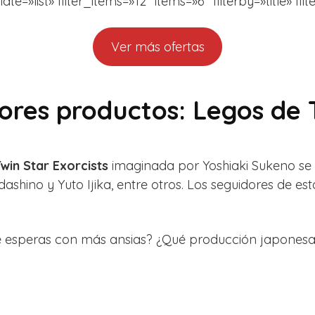
=»list» filter_items=»12″ items=»6″ filterby=»title» filt
Ver más ofertas
res productos: Legos de T
win Star Exorcists
imaginada por Yoshiaki Sukeno se 
shino y Yuto Ijika, entre otros. Los seguidores de e
 esperas con más ansias? ¿Qué producción japonesa 