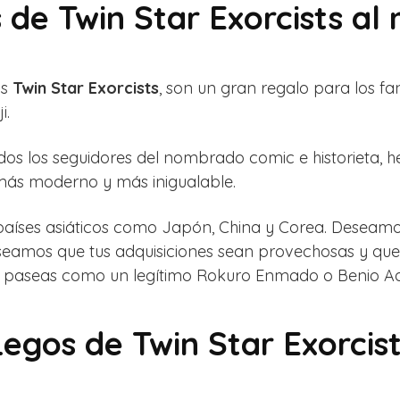
 de Twin Star Exorcists al 
cs
Twin Star Exorcists
, son un gran regalo para los f
i.
odos los seguidores del nombrado comic e historieta
más moderno y más inigualable.
os países asiáticos como Japón, China y Corea. Deseam
 deseamos que tus adquisiciones sean provechosas y qu
te paseas como un legítimo Rokuro Enmado o Benio A
Legos de Twin Star Exorcis