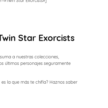
er=»Twin Star Exorcists»]
win Star Exorcists
suma a nuestras colecciones,
stos últimos personajes seguramente
es la que más te chifla? Haznos saber