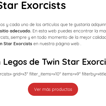
tar Exorcists
s y cada uno de los artículos que te gustaría adquirir 
sitio adecuado.
En esta web puedes encontrar la may
cists, siempre y en todo momento de la mejor calidad
n Star Exorcists
en nuestra página web .
n
Legos de Twin Star Exorci
ts» grid=»3″ filter_items=»10″ items=»9″ filterby=»title»
Ver más productos