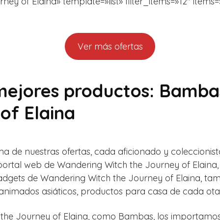
of Elaina» template=»list» filter_items=»12″ items=»6″
Ver más ofertas
mejores productos: Bamb
of Elaina
 de nuestras ofertas, cada aficionado y coleccionis
 portal web de Wandering Witch the Journey of Elaina,
adgets de Wandering Witch the Journey of Elaina, tam
s animados asiáticos, productos para casa de cada ota
the Journey of Elaina, como Bambas, los importamos só