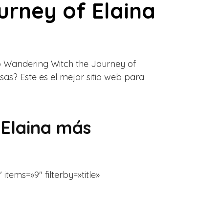
rney of Elaina
 Wandering Witch the Journey of
sas? Este es el mejor sitio web para
Elaina más
tems=»9″ filterby=»title»