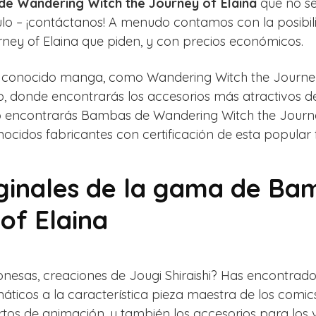
de Wandering Witch the Journey of Elaina
que no se
ículo – ¡contáctanos! A menudo contamos con la posibil
ney of Elaina que piden, y con precios económicos.
el conocido manga, como Wandering Witch the Journe
, donde encontrarás los accesorios más atractivos d
o encontrarás Bambas de Wandering Witch the Journey
cidos fabricantes con certificación de esta popular 
iginales de la gama de B
of Elaina
ponesas, creaciones de Jougi Shiraishi? Has encontrado
ticos a la característica pieza maestra de los comics 
ortos de animación, y también los accesorios para los