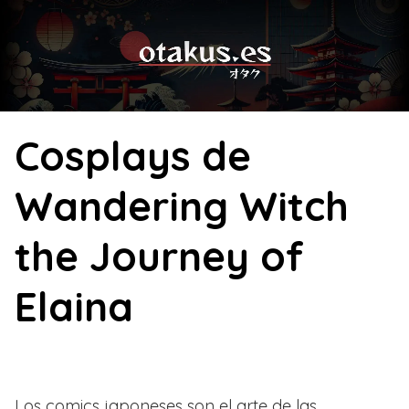
Skip
to
content
Cosplays de
Wandering Witch
the Journey of
Elaina
Los comics japoneses son el arte de las