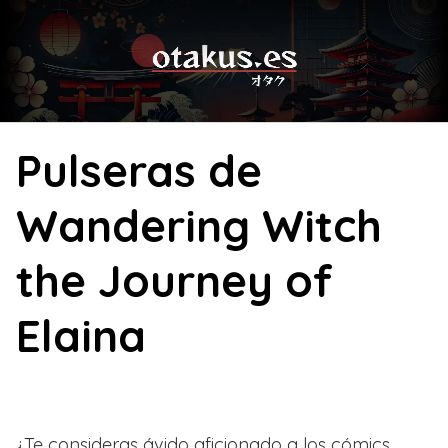
Skip
to
content
Pulseras de
Wandering Witch
the Journey of
Elaina
¿Te consideras ávido aficionado a los cómics