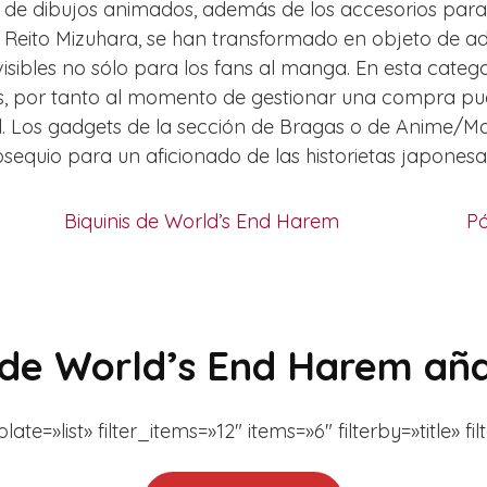
as de dibujos animados, además de los accesorios para 
 Reito Mizuhara, se han transformado en objeto de a
sibles no sólo para los fans al manga. En esta catego
ados, por tanto al momento de gestionar una compra p
ial. Los gadgets de la sección de Bragas o de Anim
sequio para un aficionado de las historietas japonesa
Biquinis de World’s End Harem
Pó
de World’s End Harem añ
=»list» filter_items=»12″ items=»6″ filterby=»title» f