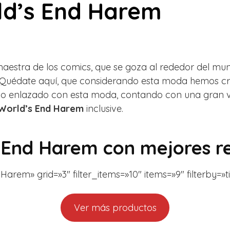
ld’s End Harem
aestra de los comics, que se goza al rededor del mund
uédate aquí, que considerando esta moda hemos cread
lo enlazado con esta moda, contando con una gran v
World’s End Harem
inclusive.
 End Harem con mejores r
rem» grid=»3″ filter_items=»10″ items=»9″ filterby=»ti
Ver más productos