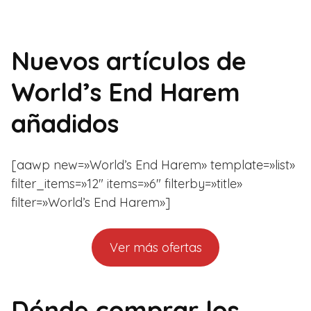
Nuevos artículos de
World’s End Harem
añadidos
[aawp new=»World’s End Harem» template=»list»
filter_items=»12″ items=»6″ filterby=»title»
filter=»World’s End Harem»]
Ver más ofertas
Dónde comprar los