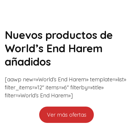
Nuevos productos de
World’s End Harem
añadidos
[aawp new=»World’s End Harem» template=»list»
filter_items=»12″ items=»6″ filterby=»title»
filter=»World’s End Harem»]
Ver más ofertas