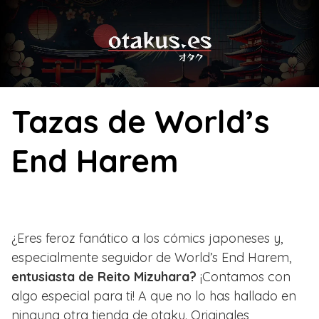
Skip
to
content
Tazas de World’s
End Harem
¿Eres feroz fanático a los cómics japoneses y,
especialmente seguidor de World’s End Harem,
entusiasta de Reito Mizuhara?
¡Contamos con
algo especial para ti! A que no lo has hallado en
ninguna otra tienda de otaku. Originales