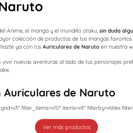
 Naruto
 del Anime, el manga y el mundillo otaku,
sin duda alg
yor colección de productos de tus mangas favoritos
 hazte ya con tus
Auriculares de Naruto
en nuestra w
vivir nuevas aventuras al lado de tus personajes pr
ake.
n
Auriculares de Naruto
id=»3″ filter_items=»10″ items=»9″ filterby=»title» filt
Ver más productos