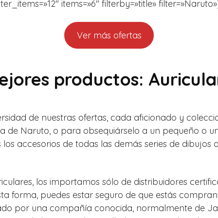
r_items=»12″ items=»6″ filterby=»title» filter=»Naruto»
Ver más ofertas
jores productos: Auricula
sidad de nuestras ofertas, cada aficionado y colecci
da de Naruto, o para obsequiárselo a un pequeño o u
los accesorios de todas las demás series de dibujos 
culares, los importamos sólo de distribuidores certif
 esta forma, puedes estar seguro de que estás compra
orado por una compañía conocida, normalmente de Ja