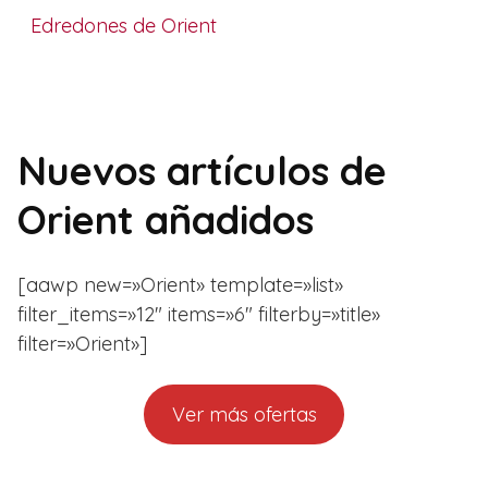
Edredones de Orient
Nuevos artículos de
Orient añadidos
[aawp new=»Orient» template=»list»
filter_items=»12″ items=»6″ filterby=»title»
filter=»Orient»]
Ver más ofertas