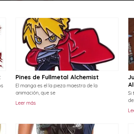
t
Pines de Fullmetal Alchemist
J
A
os
El manga es el la pieza maestra de la
animación, que se
Si
de
Leer más
Le