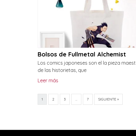
Bolsos de Fullmetal Alchemist
Los comics japoneses son el la pieza maest
de las historietas, que
Leer más
1
2
3
…
7
SIGUIENTE »