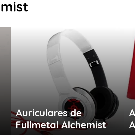
emist
Auriculares de
A
Fullmetal Alchemist
A