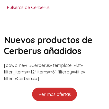
Pulseras de Cerberus
Nuevos productos de
Cerberus añadidos
[aawp new=»Cerberus» template=»list»
filter_items=»12″ items=»6″ filterby=»title»
filter=»Cerberus»]
Ver más ofertas