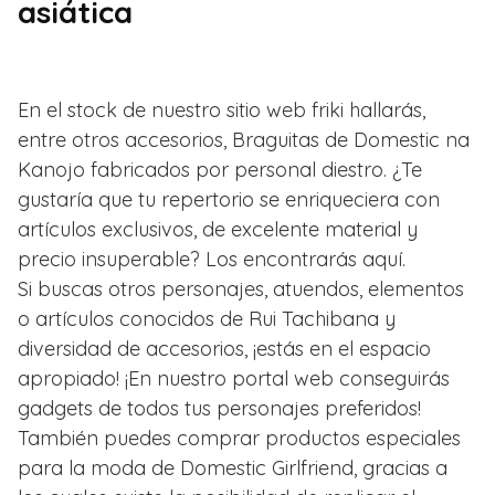
asiática
En el stock de nuestro sitio web friki hallarás,
entre otros accesorios, Braguitas de Domestic na
Kanojo fabricados por personal diestro. ¿Te
gustaría que tu repertorio se enriqueciera con
artículos exclusivos, de excelente material y
precio insuperable? Los encontrarás aquí.
Si buscas otros personajes, atuendos, elementos
o artículos conocidos de Rui Tachibana y
diversidad de accesorios, ¡estás en el espacio
apropiado! ¡En nuestro portal web conseguirás
gadgets de todos tus personajes preferidos!
También puedes comprar productos especiales
para la moda de Domestic Girlfriend, gracias a