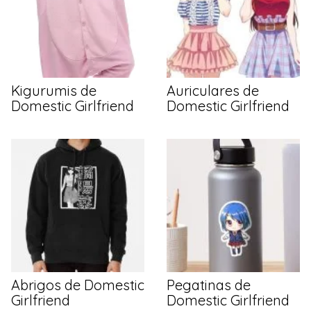
Kigurumis de
Auriculares de
Domestic Girlfriend
Domestic Girlfriend
Abrigos de Domestic
Pegatinas de
Girlfriend
Domestic Girlfriend