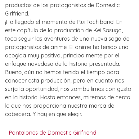
productos de los protagonistas de Domestic
Girlfriend.
¡Ha llegado el momento de Rui Tachibana! En
este capítulo de la producción de Kei Sasuga,
toca seguir las aventuras de una nueva saga de
protagonistas de anime. El anime ha tenido una
acogida muy positiva, principalmente por el
enfoque novedoso de la historia presentada.
Bueno, aún no hemos tenido el tiempo para
conocer esta producción, pero en cuanto nos
surja la oportunidad, nos zambullimos con gusto
en la historia. Hasta entonces, miremos de cerca
lo que nos proporciona nuestra marca de
cabecera. Y hay en que elegir.
Pantalones de Domestic Girlfriend