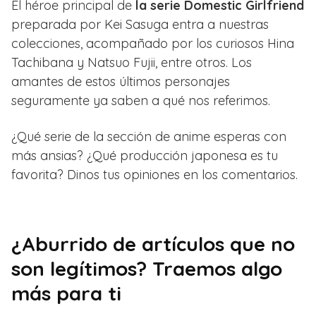
El héroe principal de
la serie Domestic Girlfriend
preparada por Kei Sasuga entra a nuestras
colecciones, acompañado por los curiosos Hina
Tachibana y Natsuo Fujii, entre otros. Los
amantes de estos últimos personajes
seguramente ya saben a qué nos referimos.
¿Qué serie de la sección de anime esperas con
más ansias? ¿Qué producción japonesa es tu
favorita? Dinos tus opiniones en los comentarios.
¿Aburrido de artículos que no
son legítimos? Traemos algo
más para ti