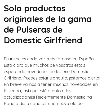
Solo productos
originales de la gama
de Pulseras de
Domestic Girlfriend
El anime es cada vez más famoso en España.
Está claro que muchos de vosotros estáis
esperando novedades de la serie Domestic
Girlfriend. Puedes estar tranquilo, ¡estamos alerta!
En breve vamos a tener muchas novedades en
la tienda, ¡así que esté atento a las
actualizaciones! Recientemente Domestic na
Kanojo dio a conocer una nueva ola de