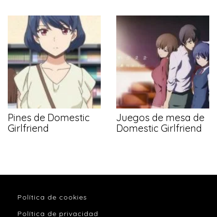
Pines de Domestic
Juegos de mesa de
Girlfriend
Domestic Girlfriend
Política de cookies
Política de privacidad