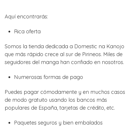
Aquí encontrarás:
Rica oferta
Somos la tienda dedicada a Domestic na Kanojo
que más rápido crece al sur de Pirineos. Miles de
seguidores del manga han confiado en nosotros.
Numerosas formas de pago
Puedes pagar cómodamente y en muchos casos
de modo gratuito usando los bancos más
populares de España, tarjetas de crédito, etc.
Paquetes seguros y bien embalados