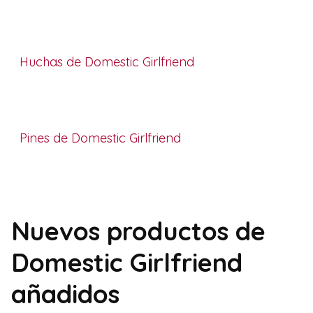
Huchas de Domestic Girlfriend
Pines de Domestic Girlfriend
Nuevos productos de
Domestic Girlfriend
añadidos