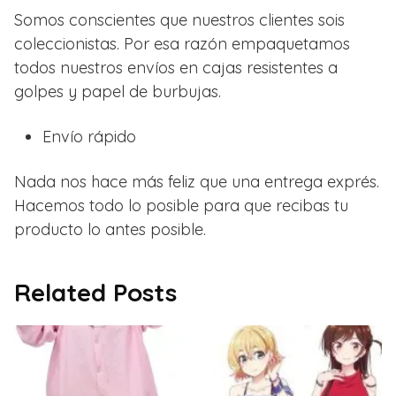
Somos conscientes que nuestros clientes sois
coleccionistas. Por esa razón empaquetamos
todos nuestros envíos en cajas resistentes a
golpes y papel de burbujas.
Envío rápido
Nada nos hace más feliz que una entrega exprés.
Hacemos todo lo posible para que recibas tu
producto lo antes posible.
Related Posts