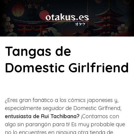
Skip
to
content
Tangas de
Domestic Girlfriend
¿Eres gran fanático a los cómics japoneses y,
especialmente seguidor de Domestic Girlfriend,
entusiasta de Rui Tachibana?
¡Contamos con
algo sin parangón para ti! Es muy probable que
no lo encuentres en ninguna otra tienda de