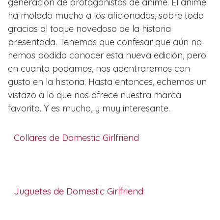
generación de protagonistas de anime. El anime
ha molado mucho a los aficionados, sobre todo
gracias al toque novedoso de la historia
presentada. Tenemos que confesar que aún no
hemos podido conocer esta nueva edición, pero
en cuanto podamos, nos adentraremos con
gusto en la historia. Hasta entonces, echemos un
vistazo a lo que nos ofrece nuestra marca
favorita. Y es mucho, y muy interesante.
Collares de Domestic Girlfriend
Juguetes de Domestic Girlfriend