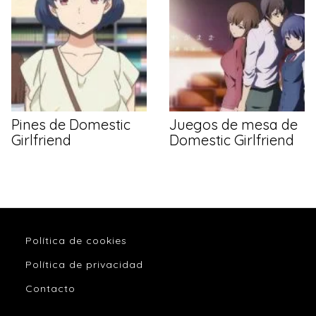
Pines de Domestic
Juegos de mesa de
Girlfriend
Domestic Girlfriend
Política de cookies
Política de privacidad
Contacto