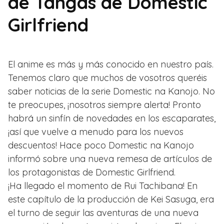
de Tangas de Domestic
Girlfriend
El anime es más y más conocido en nuestro país.
Tenemos claro que muchos de vosotros queréis
saber noticias de la serie Domestic na Kanojo. No
te preocupes, ¡nosotros siempre alerta! Pronto
habrá un sinfín de novedades en los escaparates,
¡así que vuelve a menudo para los nuevos
descuentos! Hace poco Domestic na Kanojo
informó sobre una nueva remesa de artículos de
los protagonistas de Domestic Girlfriend.
¡Ha llegado el momento de Rui Tachibana! En
este capítulo de la producción de Kei Sasuga, era
el turno de seguir las aventuras de una nueva