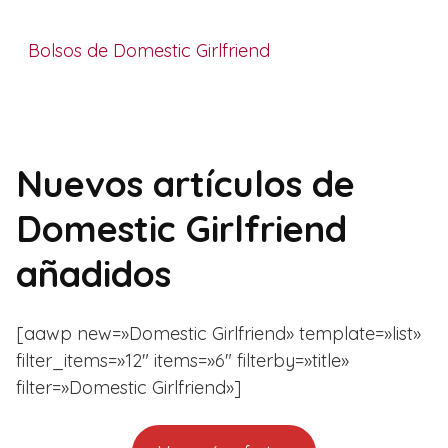
Bolsos de Domestic Girlfriend
Nuevos artículos de
Domestic Girlfriend
añadidos
[aawp new=»Domestic Girlfriend» template=»list»
filter_items=»12″ items=»6″ filterby=»title»
filter=»Domestic Girlfriend»]