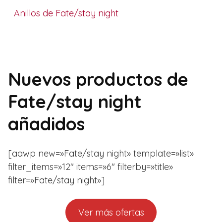
Anillos de Fate/stay night
Nuevos productos de
Fate/stay night
añadidos
[aawp new=»Fate/stay night» template=»list»
filter_items=»12″ items=»6″ filterby=»title»
filter=»Fate/stay night»]
Ver más ofertas