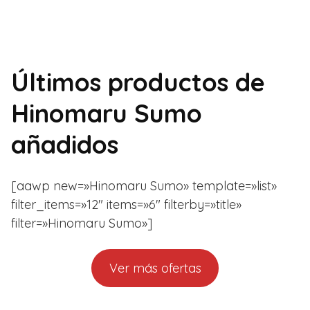
Últimos productos de
Hinomaru Sumo
añadidos
[aawp new=»Hinomaru Sumo» template=»list»
filter_items=»12″ items=»6″ filterby=»title»
filter=»Hinomaru Sumo»]
Ver más ofertas