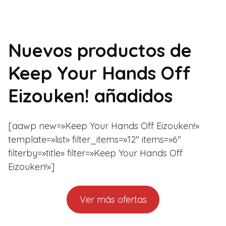
Nuevos productos de
Keep Your Hands Off
Eizouken! añadidos
[aawp new=»Keep Your Hands Off Eizouken!»
template=»list» filter_items=»12″ items=»6″
filterby=»title» filter=»Keep Your Hands Off
Eizouken!»]
Ver más ofertas