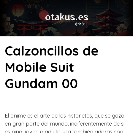
Skip
to
content
Calzoncillos de
Mobile Suit
Gundam 00
El anime es el arte de las historietas, que se goza
en gran parte del mundo, indiferentemente de si
es niño, joven o adulto. ¿Tú también adoras con