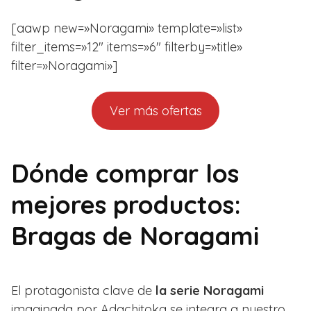
[aawp new=»Noragami» template=»list»
filter_items=»12″ items=»6″ filterby=»title»
filter=»Noragami»]
Ver más ofertas
Dónde comprar los
mejores productos:
Bragas de Noragami
El protagonista clave de
la serie Noragami
imaginada por Adachitoka se integra a nuestro