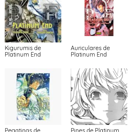
Kigurumis de
Auriculares de
Platinum End
Platinum End
Pegatinas de
Pines de Platinum