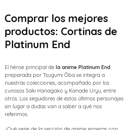
Comprar los mejores
productos: Cortinas de
Platinum End
El héroe principal de
la anime Platinum End
preparada por Tsugumi Ōba se integra a
nuestras colecciones, acompañado por los
curiosos Saki Hanagako y Kanade Uryu, entre
otros. Los seguidores de estos últimos personajes
sin lugar a dudas van a saber a qué nos
referimos.
¿Qué serie de la sección de anime esperas con