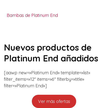
Bambas de Platinum End
Nuevos productos de
Platinum End añadidos
[aawp new=»Platinum End» template=»list»
filter_items=»12″ items=»6″ filterby=»title»
filter=»Platinum End»]
Ver más ofertas