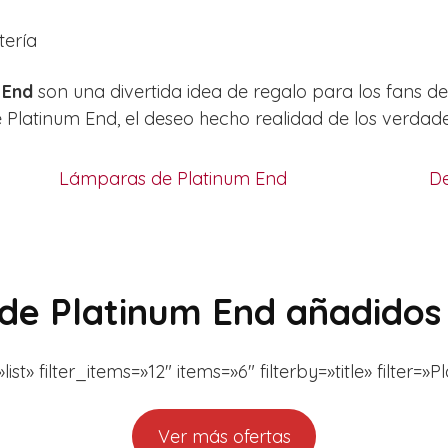
tería
 End
son una divertida idea de regalo para los fans d
e Platinum End, el deseo hecho realidad de los verdade
Lámparas de Platinum End
De
de Platinum End añadidos
» filter_items=»12″ items=»6″ filterby=»title» filter=»
Ver más ofertas