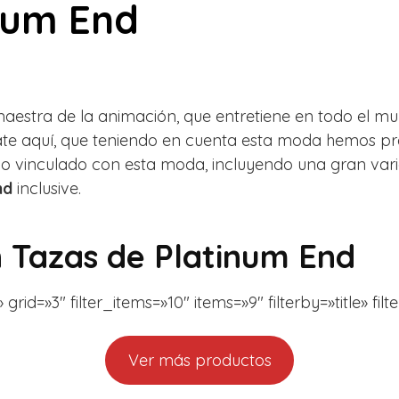
num End
aestra de la animación, que entretiene en todo el mun
e aquí, que teniendo en cuenta esta moda hemos prep
o vinculado con esta moda, incluyendo una gran vari
nd
inclusive.
n
Tazas de Platinum End
id=»3″ filter_items=»10″ items=»9″ filterby=»title» fil
Ver más productos