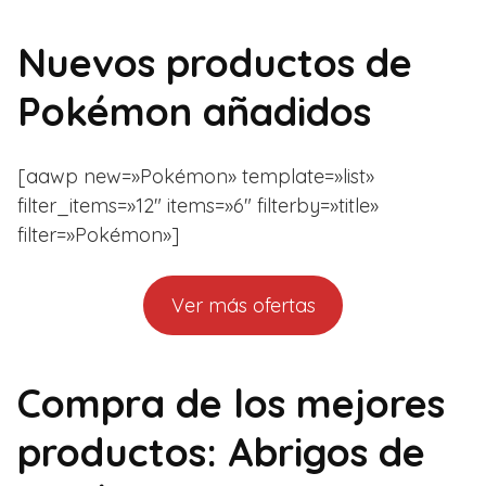
Nuevos productos de
Pokémon añadidos
[aawp new=»Pokémon» template=»list»
filter_items=»12″ items=»6″ filterby=»title»
filter=»Pokémon»]
Ver más ofertas
Compra de los mejores
productos: Abrigos de