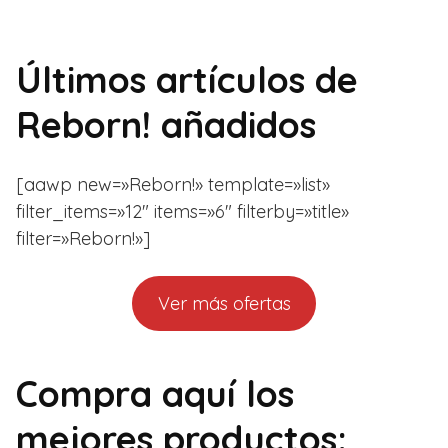
Últimos artículos de
Reborn! añadidos
[aawp new=»Reborn!» template=»list»
filter_items=»12″ items=»6″ filterby=»title»
filter=»Reborn!»]
Ver más ofertas
Compra aquí los
mejores productos: