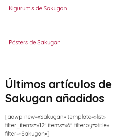
Kigurumis de Sakugan
Pósters de Sakugan
Últimos artículos de
Sakugan añadidos
[aawp new=»Sakugan» template=»list»
filter_items=»12″ items=»6″ filterby=»title»
filter=»Sakugan»]