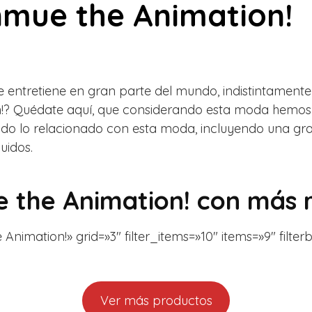
nmue the Animation!
ue entretiene en gran parte del mundo, indistintament
!? Quédate aquí, que considerando esta moda hemos pr
todo lo relacionado con esta moda, incluyendo una gr
uidos.
 the Animation! con más 
imation!» grid=»3″ filter_items=»10″ items=»9″ filterb
Ver más productos