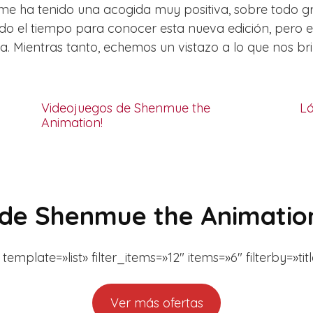
me ha tenido una acogida muy positiva, sobre todo g
o el tiempo para conocer esta nueva edición, pero e
. Mientras tanto, echemos un vistazo a lo que nos br
Videojuegos de Shenmue the
L
Animation!
de Shenmue the Animation
late=»list» filter_items=»12″ items=»6″ filterby=»tit
Ver más ofertas