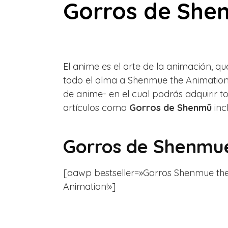
Gorros de She
El anime es el arte de la animación, q
todo el alma a Shenmue the Animation
de anime- en el cual podrás adquirir 
artículos como
Gorros de Shenmū
incl
Gorros de Shenmue
[aawp bestseller=»Gorros Shenmue the An
Animation!»]