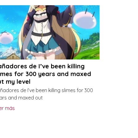
ñadores de I’ve been killing
limes for 300 years and maxed
t my level
ñadores de I’ve been killing slimes for 300
ars and maxed out
er más