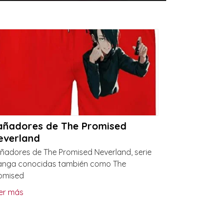
añadores de The Promised
everland
ñadores de The Promised Neverland, serie
nga conocidas también como The
omised
er más