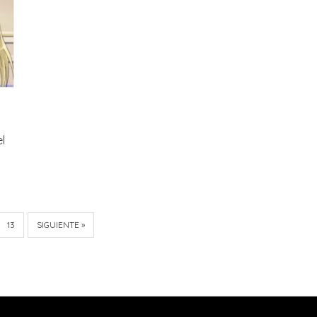
l
13
SIGUIENTE »