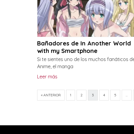
Bañadores de In Another World
with my Smartphone
Si te sientes uno de los muchos fanáticos de
Anime, el manga
Leer más
« ANTERIOR
1
2
3
4
5
…