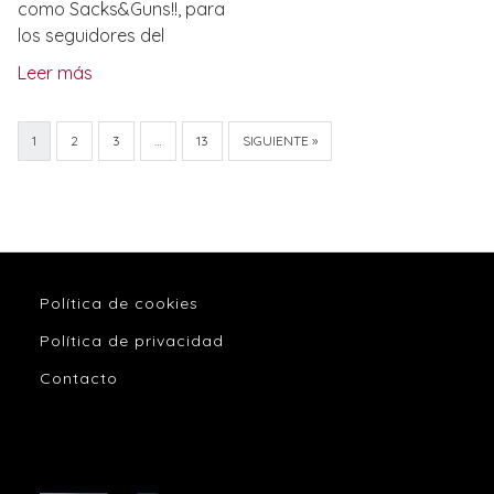
como Sacks&Guns!!, para
los seguidores del
Leer más
1
2
3
…
13
SIGUIENTE »
Política de cookies
Política de privacidad
Contacto