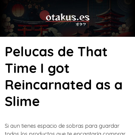
Skip
to
content
Pelucas de That
Time I got
Reincarnated as a
Slime
Si aun tienes espacio de sobras para guardar
todos los productos que te encantaría comprar