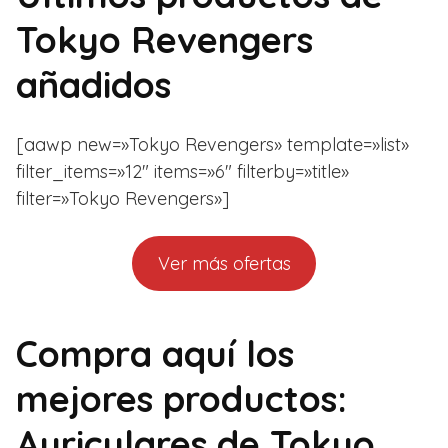
Tokyo Revengers
añadidos
[aawp new=»Tokyo Revengers» template=»list»
filter_items=»12″ items=»6″ filterby=»title»
filter=»Tokyo Revengers»]
Ver más ofertas
Compra aquí los
mejores productos:
Auriculares de Tokyo