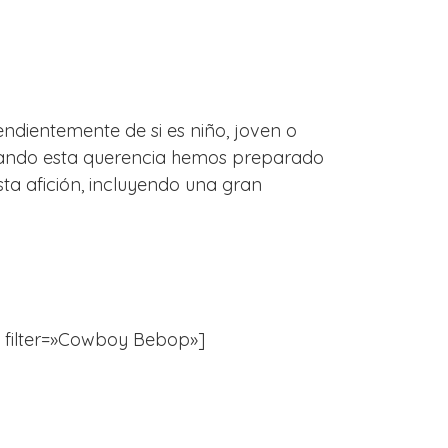
endientemente de si es niño, joven o
erando esta querencia hemos preparado
sta afición, incluyendo una gran
e» filter=»Cowboy Bebop»]