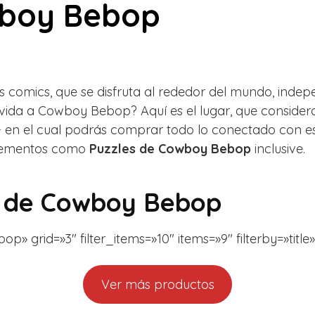
wboy Bebop
s comics, que se disfruta al rededor del mundo, indep
 vida a Cowboy Bebop? Aquí es el lugar, que consid
me- en el cual podrás comprar todo lo conectado con e
elementos como
Puzzles de Cowboy Bebop
inclusive.
s de Cowboy Bebop
» grid=»3″ filter_items=»10″ items=»9″ filterby=»titl
Ver más productos