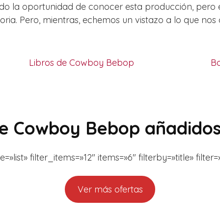
do la oportunidad de conocer esta producción, pero
oria. Pero, mientras, echemos un vistazo a lo que no
Libros de Cowboy Bebop
B
 de Cowboy Bebop añadido
st» filter_items=»12″ items=»6″ filterby=»title» filt
Ver más ofertas