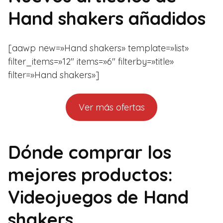
Hand shakers añadidos
[aawp new=»Hand shakers» template=»list»
filter_items=»12″ items=»6″ filterby=»title»
filter=»Hand shakers»]
Ver más ofertas
Dónde comprar los
mejores productos:
Videojuegos de Hand
shakers