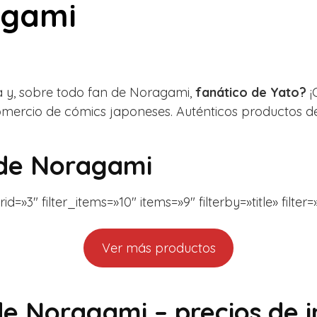
agami
a y, sobre todo fan de Noragami,
fanático de Yato?
¡
comercio de cómics japoneses. Auténticos productos 
 de Noragami
d=»3″ filter_items=»10″ items=»9″ filterby=»title» filte
Ver más productos
 de Noragami – precios de 