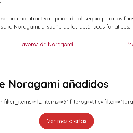
e
mi
son una atractiva opción de obsequio para los fan
a serie Noragami, el sueño de los auténticos fanáticos.
Llaveros de Noragami
M
 de Noragami añadidos
lter_items=»12″ items=»6″ filterby=»title» filter=»Nor
Ver más ofertas