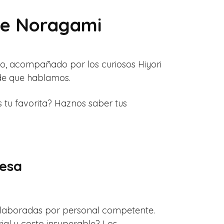
 de Noragami
, acompañado por los curiosos Hiyori
 de que hablamos.
tu favorita? Haznos saber tus
nesa
i elaboradas por personal competente.
ial y costo insuperable? Los