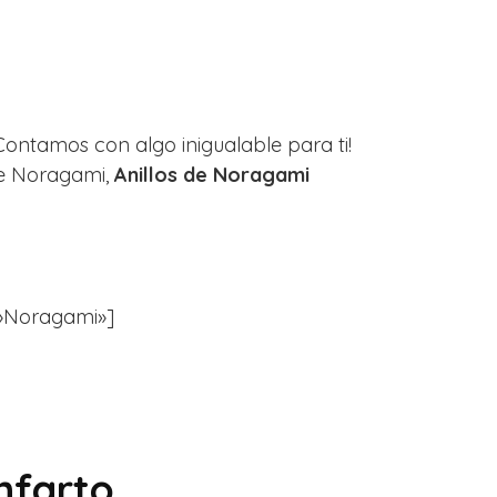
Contamos con algo inigualable para ti!
de Noragami,
Anillos de Noragami
r=»Noragami»]
infarto