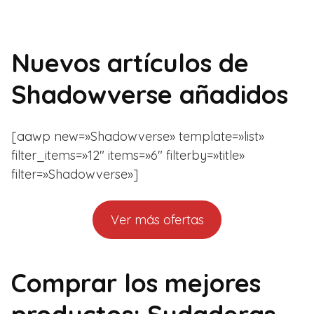
Nuevos artículos de
Shadowverse añadidos
[aawp new=»Shadowverse» template=»list»
filter_items=»12″ items=»6″ filterby=»title»
filter=»Shadowverse»]
Ver más ofertas
Comprar los mejores