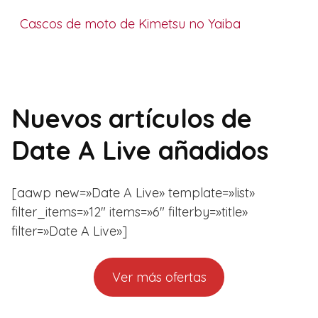
Cascos de moto de Kimetsu no Yaiba
Nuevos artículos de
Date A Live añadidos
[aawp new=»Date A Live» template=»list»
filter_items=»12″ items=»6″ filterby=»title»
filter=»Date A Live»]
Ver más ofertas