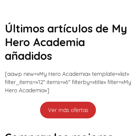
Últimos artículos de My
Hero Academia
añadidos
[aawp new=»My Hero Academia» template=»list»
filter_items=»12″ items=»6″ filterby=»title» filter=»My
Hero Academia»]
Ver más ofertas